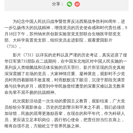
分享：
为纪念中国人民抗日战争暨世界反法西斯战争胜利80周年，进
一步弘扬伟大的抗战精神，增强党员的历史使命感和时代责任感，9
月18日下午，苏州纳米所创新实验室党支部联合生物医学部党支
部、大科学装置党支部，组织党员走进影院，观看爱国影片
《731》。
影片《731》以详实的史料以及严谨的历史考证，真实还原了侵
华日军第731部队在二战期间，在中国东北地区对中国人民实施的一
系列反人类细菌战和活体实验的滔天罪行。影片所呈现的历史真相
深深震撼了在场的党员，大家神情庄重、凝神屏息，观影时不少党
员时而挡着眼睛不敢直视，时而默默流下眼泪，沉浸于那段充满苦
难与抗争的岁月，感受到中华民族曾经遭受的深重灾难以及无数革
命先辈不屈不挠的抗战精神。
此次观影活动是一次生动的爱国主义教育，观影结束，广大党
员纷纷分享观影体会，历史的悲剧警示和平来之不易，我们必须倍
加珍惜，民族的屈辱更激励吾辈，在现在的和平年代，作为科研人
员，更应该立足本职岗位，践行初心使命，把责任担当扛在肩上，
唯有自强不息，方能屹立于世界民族之林。