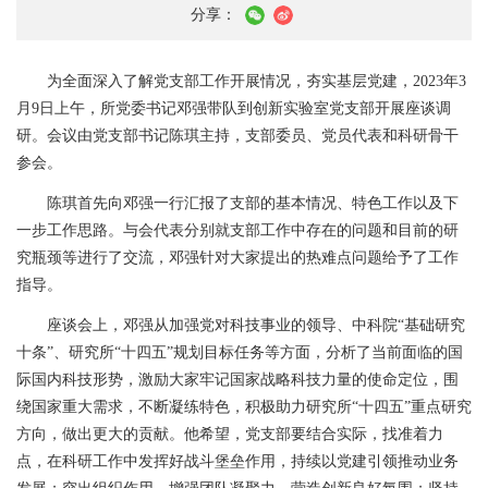
分享：
为全面深入了解党支部工作开展情况，夯实基层党建，
2023
年
3
月
9
日上午，所党委书记邓强带队到创新实验室党支部开展座谈调
研。会议由党支部书记陈琪主持，支部委员、党员代表和科研骨干
参会。
陈琪首先向邓强一行汇报了支部的基本情况、特色工作以及下
一步工作思路。与会代表分别就支部工作中存在的问题和目前的研
究瓶颈等进行了交流，邓强针对大家提出的热难点问题给予了工作
指导。
座谈会上，邓强
从加强党对科技事业的领导、中科院“基础研究
十条”、研究所“十四五”规划目标任务等方面，分析了当前面临的国
际国内科技形势，激励大家牢记国家战略科技力量的使命定位，
围
绕国家重大需求，
不断凝练特色，
积极助力研究所“十四五”重点研究
方向，
做出更大的贡献。
他希望，党支部要结合实际，找准着力
点，在科研工作中发挥好战斗堡垒作用，持续以党建引领推动业务