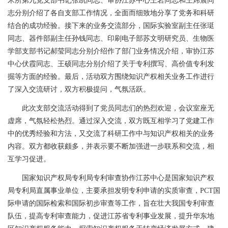
米所第九党支部书记张凯同志
、审协江苏中心王岩同志和王炜晨同
志分别介绍了各自支部工作情况，全面而细致地分享了党务和科研
结合的成功经验。接下来的业务交流部分，国际实验室副主任张珽
同志、器件部副主任孙钱同志、印刷电子部苏文明研究员、生物医
学部支部书记郝莹同志分别介绍作了部门业务情况介绍，审协江苏
中心伏霞同志、王硕同志分别介绍了关于专利撰写、高价值专利发
掘等方面的经验。最后，活动双方围绕知识产权相关业务工作进行
了深入交流研讨，双方积极提问，气氛活跃。
此次支部交流活动得到了党员同志们的热烈欢迎，会议室座无
虚席，气氛轻松热烈。通过深入交流，双方既互相学习了党建工作
中的优秀经验和方法，又交流了科研工作中与知识产权相关的业务
内容。双方都收获颇多，并表示要不断加强进一步联系和交流，相
互学习促进。
国家知识产权局专利局专利审查协作江苏中心是国家知识产权
局专利局直属事业单位，主要承担发明专利申请的实质审查，
PCT
国
际申请的国际检索和国际初步审查等工作，旨在壮大我国专利审查
队伍，提高专利审查能力，促进江苏省专利事业发展，提升华东地