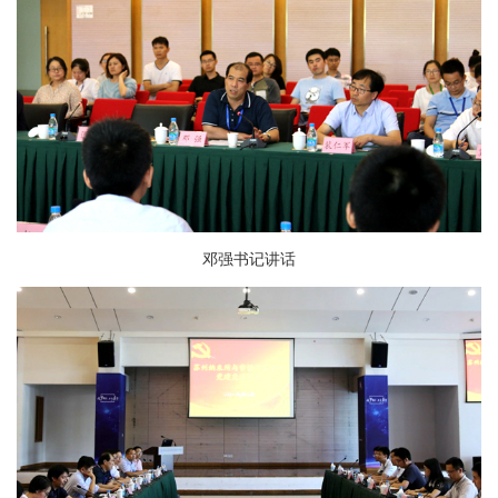
邓强书记讲话