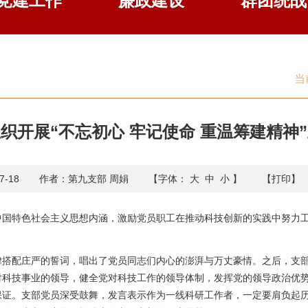
党建工作
廉政建设
群团统战
当
织开展“不忘初心 牢记使命 重温筹建精神
-18
作者：第九支部 周娟
【字体：
大
中
小
】
【打印】
中国特色社会主义思想内涵，激励党员职工在推动科技创新的实践中努力
律搭配庄严的誓词，唱出了党员同志们内心的澎湃与万丈豪情。之后，支
对科技事业的领导，健全党对科技工作的领导体制，发挥党的领导政治优
保证。支部党员深受鼓舞，发言表示作为一线科研工作者，一定要肩负起