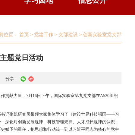
学习园地
信息公开
前位置：
首页
>
党建工作
>
支部建设
>
创新实验室党支部
”主题党日活动
分享：
工作贡献力量，
7
月
16
日下午，国际实验室第九党支部在
A520
组织
部书记张凯研究员带领大家集体学习了《建设世界科技强国——习
势，深化对创新发展规律、科技管理规律、人才成长规律的认识，
历史赋予的重任，把思想和行动统一到以习近平同志为核心的党中